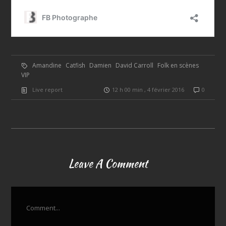
Amandine
Catfish
Damien
David Carroll
Folk en scènes
VIP
Live report
12 h 00 min , 4 février 2016
0
Leave A Comment
Comment