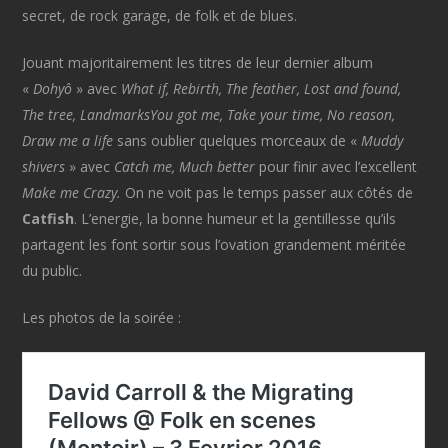
secret, de rock garage, de folk et de blues.
Jouant majoritairement les titres de leur dernier album
«
Dohyô
» avec
What if, Rebirth, The feather, Lost and found,
The tree, LandmarksYou got me, Take your time, No reason,
Draw me a life
sans oublier quelques morceaux de «
Muddy
shivers
» avec
Catch me, Much better
pour finir avec l’excellent
Make me Crazy.
On ne voit pas le temps passer aux côtés de
Catfish
. L’energie, la bonne humeur et la gentillesse qu’ils
partagent les font sortir sous l’ovation grandement méritée
du public.
Les photos de la soirée :